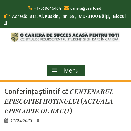
Skip
to
+37368646404
cariera@usarb.md
content
Adresă:
str. Al. Pușkin, nr. 38, MD-3100 Bălți, Blocul
II
Menu
Conferința științifică 𝑪𝑬𝑵𝑻𝑬𝑵𝑨𝑹𝑼𝑳
𝑬𝑷𝑰𝑺𝑪𝑶𝑷𝑰𝑬𝑰 𝑯𝑶𝑻𝑰𝑵𝑼𝑳𝑼𝑰 (𝑨𝑪𝑻𝑼𝑨𝑳𝑨
𝑬𝑷𝑰𝑺𝑪𝑶𝑷𝑰𝑬 𝑫𝑬 𝑩𝑨̆𝑳𝑻̦𝑰)
11/05/2023