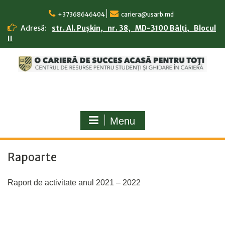
Skip
to
+37368646404
cariera@usarb.md
content
Adresă:
str. Al. Pușkin, nr. 38, MD-3100 Bălți, Blocul
II
Menu
Rapoarte
Raport de activitate anul 2021 – 2022