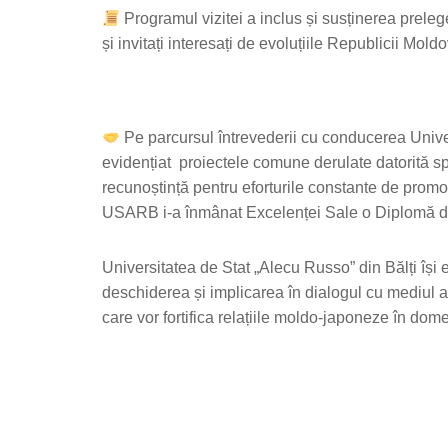
Programul vizitei a inclus și susținerea prelege
și invitați interesați de evoluțiile Republicii Mold
Pe parcursul întrevederii cu conducerea Univer
evidențiat proiectele comune derulate datorită spr
recunoștință pentru eforturile constante de promo
USARB i-a înmânat Excelenței Sale o Diplomă de Gr
Universitatea de Stat „Alecu Russo” din Bălți își
deschiderea și implicarea în dialogul cu mediul ac
care vor fortifica relațiile moldo-japoneze în domen