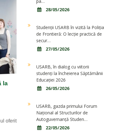
pa…
28/05/2026
Studenții USARB în vizită la Poliția
de Frontieră: O lecție practică de
secur…
27/05/2026
USARB, în dialog cu viitorii
studenți la încheierea Săptămânii
Educației 2026
 la
26/05/2026
USARB, gazda primului Forum
Național al Structurilor de
Autoguvernanță Studen…
l oferit
22/05/2026