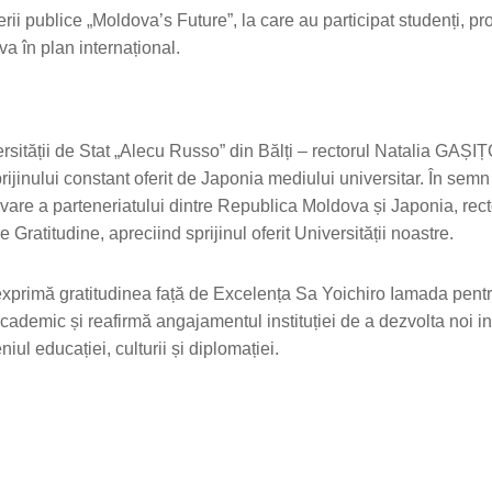
rii publice „Moldova’s Future”, la care au participat studenți, pr
ova în plan internațional.
sității de Stat „Alecu Russo” din Bălți – rectorul Natalia GAȘIȚ
ijinului constant oferit de Japonia mediului universitar. În semn
vare a parteneriatului dintre Republica Moldova și Japonia, rect
atitudine, apreciind sprijinul oferit Universității noastre.
 exprimă gratitudinea față de Excelența Sa Yoichiro Iamada pent
ademic și reafirmă angajamentul instituției de a dezvolta noi ini
iul educației, culturii și diplomației.