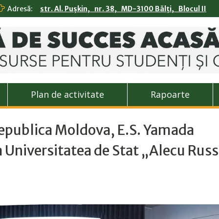
Adresă:
str. Al. Pușkin, nr. 38, MD-3100 Bălți, Blocul II
Plan de activitate
Rapoarte
epublica Moldova, E.S. Yamada
 la Universitatea de Stat „Alecu Rus