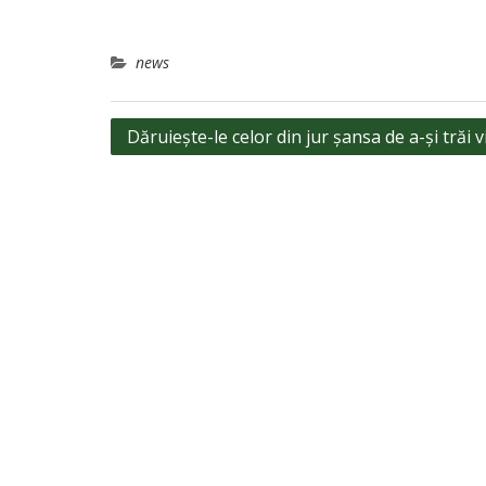
news
Navigare
Dăruiește-le celor din jur șansa de a-și trăi v
în
articole