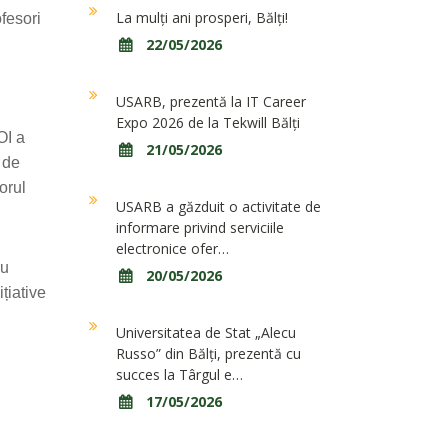
La mulți ani prosperi, Bălți!
ofesori
22/05/2026
USARB, prezentă la IT Career
Expo 2026 de la Tekwill Bălți
OI a
21/05/2026
 de
orul
USARB a găzduit o activitate de
informare privind serviciile
electronice ofer…
ru
20/05/2026
țiative
Universitatea de Stat „Alecu
Russo” din Bălți, prezentă cu
succes la Târgul e…
17/05/2026