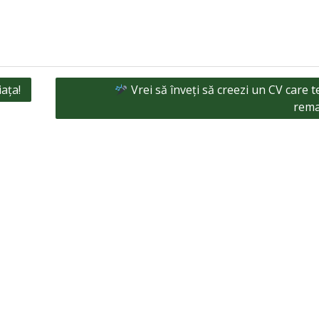
iața!
Vrei să înveți să creezi un CV care t
rema