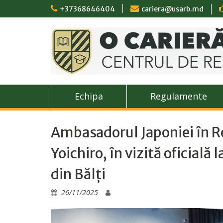
Skip
+37368646404
cariera@usarb.md
to
content
Echipa
Regulamente
Ambasadorul Japoniei în R
Yoichiro, în vizită oficială
din Bălți
26/11/2025