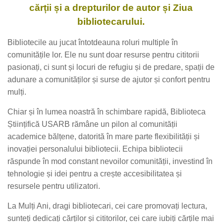
cărții și a drepturilor de autor și Ziua
bibliotecarului.
Bibliotecile au jucat întotdeauna roluri multiple în
comunitățile lor. Ele nu sunt doar resurse pentru cititorii
pasionați, ci sunt și locuri de refugiu și de predare, spații de
adunare a comunităților și surse de ajutor și confort pentru
mulți.
Chiar și în lumea noastră în schimbare rapidă, Biblioteca
Științifică USARB rămâne un pilon al comunității
academice bălțene, datorită în mare parte flexibilității și
inovației personalului bibliotecii. Echipa bibliotecii
răspunde în mod constant nevoilor comunității, investind în
tehnologie și idei pentru a crește accesibilitatea și
resursele pentru utilizatori.
La Mulți Ani, dragi bibliotecari, cei care promovați lectura,
sunteți dedicați cărților și cititorilor, cei care iubiți cărțile mai