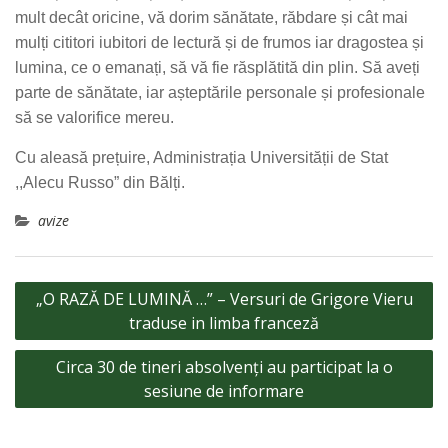
mult decât oricine, vă dorim sănătate, răbdare și cât mai
mulți cititori iubitori de lectură și de frumos iar dragostea și
lumina, ce o emanați, să vă fie răsplătită din plin. Să aveți
parte de sănătate, iar așteptările personale și profesionale
să se valorifice mereu.
Cu aleasă prețuire, Administrația Universității de Stat
,,Alecu Russo” din Bălți.
avize
Navigare
„O RAZĂ DE LUMINĂ …” – Versuri de Grigore Vieru
în
traduse in limba franceză
articole
Circa 30 de tineri absolvenți au participat la o
sesiune de informare