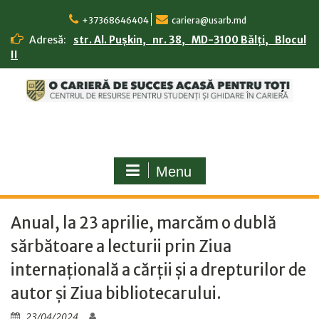
Skip
to
+37368646404
cariera@usarb.md
content
Adresă:
str. Al. Pușkin, nr. 38, MD-3100 Bălți, Blocul
II
Menu
Anual, la 23 aprilie, marcăm o dublă
sărbătoare a lecturii prin Ziua
internațională a cărții și a drepturilor de
autor și Ziua bibliotecarului.
23/04/2024