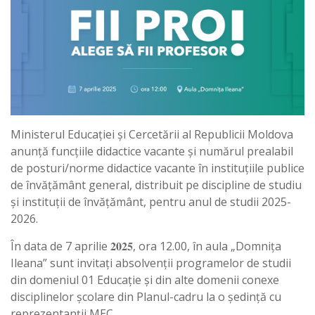
Ministerul Educației și Cercetării al Republicii Moldova
anunță funcțiile didactice vacante și numărul prealabil
de posturi/norme didactice vacante în instituțiile publice
de învățământ general, distribuit pe discipline de studiu
și instituții de învățământ, pentru anul de studii 2025-
2026.
În data de 7 aprilie 𝟐𝟎𝟐𝟓, ora 12.00, în aula „Domnița
Ileana” sunt invitați absolvenții programelor de studii
din domeniul 01 Educație și din alte domenii conexe
disciplinelor școlare din Planul-cadru la o ședință cu
reprezentanții MEC.