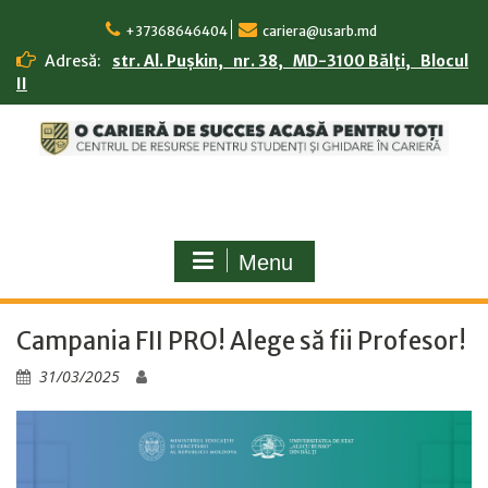
Skip
to
+37368646404
cariera@usarb.md
content
Adresă:
str. Al. Pușkin, nr. 38, MD-3100 Bălți, Blocul
II
Menu
Campania FII PRO! Alege să fii Profesor!
31/03/2025