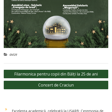
avize
Navigare
Filarmonica pentru copii din Bălți la 25 de ani
în
Concert de Craciun
articole
Excelența academică, celebrată la USARB: Ceremonia de