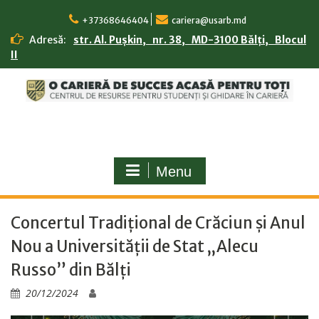
Skip
to
+37368646404
cariera@usarb.md
content
Adresă:
str. Al. Pușkin, nr. 38, MD-3100 Bălți, Blocul
II
Menu
Concertul Tradițional de Crăciun și Anul
Nou a Universității de Stat „Alecu
Russo” din Bălți
20/12/2024