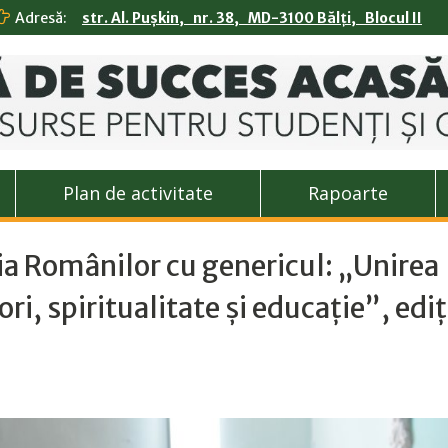
Adresă:
str. Al. Pușkin, nr. 38, MD-3100 Bălți, Blocul II
Plan de activitate
Rapoarte
ria Românilor cu genericul: „Unirea
i, spiritualitate și educație”, ediț