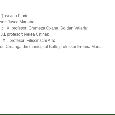
 Țuscanu Florin;
fesor: Jușca Mariana;
, cl. X, profesor: Grumeza Oxana, Soldan Valeriu;
. XI, profesor: Nelea Chihai;
 XII, profesor: Filișcinschi Ala;
n Creanga din municipiul Balti, professor Eremia Maria.