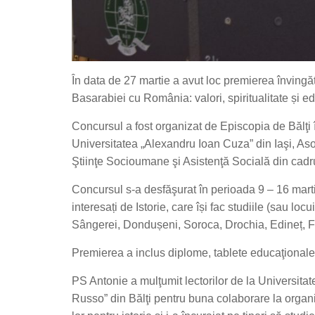
În data de 27 martie a avut loc premierea învingăt
Basarabiei cu România: valori, spiritualitate și educ
Concursul a fost organizat de Episcopia de Bălţi î
Universitatea „Alexandru Ioan Cuza” din Iaşi, Aso
Ştiinţe Socioumane şi Asistenţă Socială din ca
Concursul s-a desfăşurat în perioada 9 – 16 martie 
interesați de Istorie, care își fac studiile (sau lo
Sângerei, Dondușeni, Soroca, Drochia, Edineț, Făl
Premierea a inclus diplome, tablete educaţionale, 
PS Antonie a mulţumit lectorilor de la Universitat
Russo” din Bălţi pentru buna colaborare la organiz