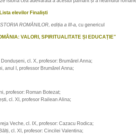
tudieze istoria cea adevărată a acestui pământ și a neamului român
Lista elevilor Finaliști
ISTORIA ROMÂNILOR, ediția a III-a,
cu genericul
MÂNIA: VALORI, SPIRITUALITATE ȘI EDUCAȚIE”
 Dondușeni, cl. X, profesor: Brumărel Anna;
, anul I, professor Brumărel Anna;
ni, profesor: Roman Botezat;
ti, cl. XI, profesor Railean Alina;
reja Veche, cl. IX, profesor: Cazacu Rodica;
ți, cl. XI, profesor: Cincilei Valentina;