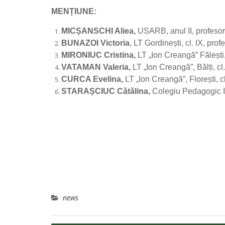
MENȚIUNE:
MICȘANSCHI Aliea,
USARB, anul II, profesor
BUNAZOI
Victoria
, LT Gordinești, cl. IX, pro
MIRONIUC Cristina,
LT „Ion Creangă” Fălești
VATAMAN Valeria,
LT „Ion Creangă”, Bălți, cl
CURCA Evelina,
LT „Ion Creangă”, Florești, cl.
STARAȘCIUC Cătălina,
Colegiu Pedagogic Io
news