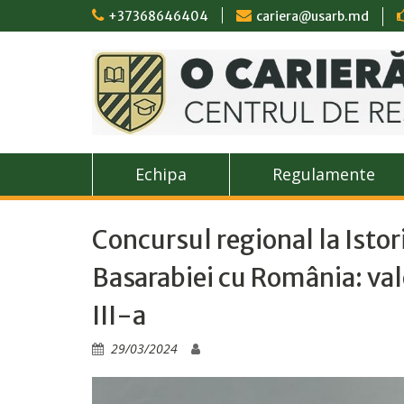
Skip
+37368646404
cariera@usarb.md
to
content
Echipa
Regulamente
Concursul regional la Isto
Basarabiei cu România: valor
III-a
29/03/2024