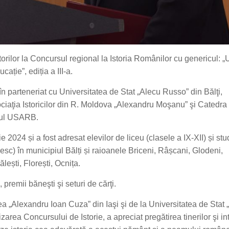
orilor la Concursul regional la Istoria Românilor cu genericul: „
ație”, ediția a III-a.
n parteneriat cu Universitatea de Stat „Alecu Russo” din Bălţi,
ciaţia Istoricilor din R. Moldova „Alexandru Moşanu” şi Catedra
drul USARB.
2024 și a fost adresat elevilor de liceu (clasele a IX-XII) și stu
cuiesc) în municipiul Bălți și raioanele Briceni, Râșcani, Glodeni,
ești, Florești, Ocnița.
premii băneşti şi seturi de cărţi.
ea „Alexandru Ioan Cuza” din Iaşi şi de la Universitatea de Stat 
area Concursului de Istorie, a apreciat pregătirea tinerilor şi in