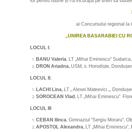
lor pentru istorie și i-a încurajat pe tineri să s
ai Concursului regional la
„UNIREA BASARABIEI CU RO
LOCUL I:
BANU
Valeria
, LT „Mihai Eminescu” Sudarca,
DRON Ariadna,
USM, s. Horodiște, Dondușeni
LOCUL II:
LACHI
Lina,
LT „ Alexei Mateevici „, Dondușe
SOROCEAN
Vlad
, LT „Mihai Eminescu” Floreș
LOCUL III
CEBAN Ilinca
, Gimnaziul ”Sergiu Moraru”, Ob
APOSTOL
Alexandra,
LT „Mihai Eminescu”, Băl