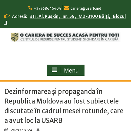
Skip
to
+37368646404
cariera@usarb.md
content
Adresă:
str. Al. Pușkin, nr. 38, MD-3100 Bălți, Blocul
II
Menu
Dezinformarea și propaganda în
Republica Moldova au fost subiectele
discutate în cadrul mesei rotunde, care
a avut loc la USARB
26/01/2024