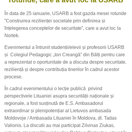
În data de 25 ianuarie, USARB a fost gazda mesei rotunde
”Construirea rezilienței societale prin definirea și
înțelegerea conceptelor de securitate”, care a avut loc la
Nortek.
Evenimentul a întrunit studenții/elevii și profesorii USARB
și Colegiul Pedagogic „Ion Creangă” din Bălți pentru care
a reprezentat o oportunitate de a discuta despre securitate,
reziliență și despre contribuția tinerilor în cadrul acestor
procese.
În cadrul evenimentului o lecție publică privind
perspectivele Lituaniei asupra securității naționale și
regionale, a fost susținută de E.S. Ambasadorul
extraordinar și plenipotențiar al Lietuvos ambasada
Moldovoje / Ambasada Lituaniei în Moldova, dl. Tadas
Valionis. La discutii au mai participat Zilvinas Ziukas,