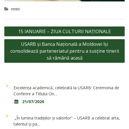
news
Navigare
15 IANUARIE – ZIUA CULTURII NAȚIONALE
în
USARB și Banca Națională a Moldovei își
articole
consolidează parteneriatul pentru a susține tinerii
să rămână acasă
Excelența academică, celebrată la USARB: Ceremonia de
Conferire a Titlului On…
21/07/2026
„În lumina tradițiilor și valorilor” – USARB a celebrat arta,
talentul și pa…