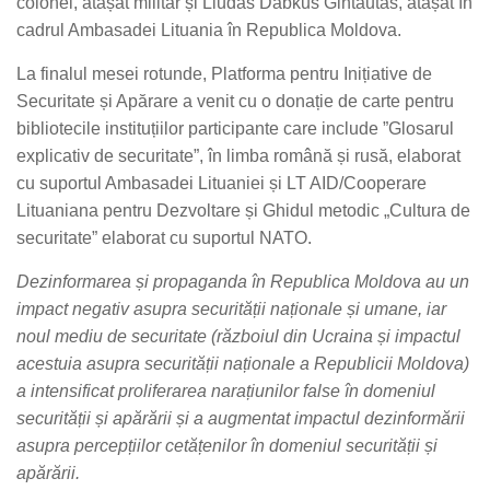
colonel, atașat militar și Liudas Dabkus Gintautas, atașat în
cadrul Ambasadei Lituania în Republica Moldova.
La finalul mesei rotunde, Platforma pentru Inițiative de
Securitate și Apărare a venit cu o donație de carte pentru
bibliotecile instituțiilor participante care include ”Glosarul
explicativ de securitate”, în limba română și rusă, elaborat
cu suportul Ambasadei Lituaniei și LT AID/Cooperare
Lituaniana pentru Dezvoltare și Ghidul metodic „Cultura de
securitate” elaborat cu suportul NATO.
Dezinformarea și propaganda în Republica Moldova au un
impact negativ asupra securității naționale și umane, iar
noul mediu de securitate (războiul din Ucraina și impactul
acestuia asupra securității naționale a Republicii Moldova)
a intensificat proliferarea narațiunilor false în domeniul
securității și apărării și a augmentat impactul dezinformării
asupra percepțiilor cetățenilor în domeniul securității și
apărării.