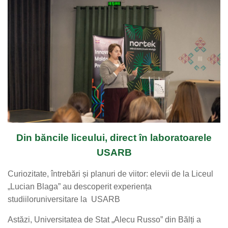
Din
băncile
liceului
, direct
în
laboratoarele
USARB
Curiozitate
,
întrebări
și
planuri
de
viitor
:
elevii
de la
Liceul
„Lucian Blaga” au
descoperit
experiența
studiilor
universitare
la USARB
Astăzi
,
Universitatea
de Stat „Alecu Russo” din
Bălți
a