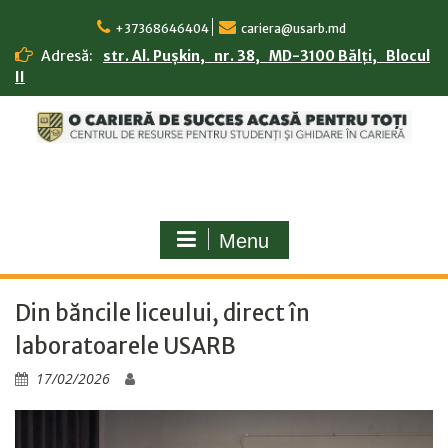
Skip
to
+37368646404
cariera@usarb.md
content
Adresă:
str. Al. Pușkin, nr. 38, MD-3100 Bălți, Blocul
II
Menu
Din băncile liceului, direct în
laboratoarele USARB
17/02/2026