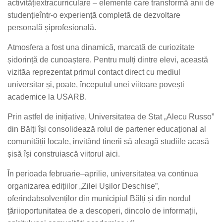
activități
extracurriculare
–
elemente
care
transformă
anii
de
studenție
într
-o
experiență
completă
de
dezvoltare
personală
și
profesională
.
Atmosfera
a
fost
una
dinamică
,
marcată
de
curiozitate
și
dorință
de
cunoaștere
.
Pentru
mulți
dintre
elevi
,
această
vizită
a
reprezentat
primul
contact direct cu
mediul
universitar
și
,
poate
,
începutul
unei
viitoare
povești
academice
la USARB.
Prin
astfel
de
inițiative
,
Universitatea
de Stat „Alecu Russo”
din
Bălți
își
consolidează
rolul
de
partener
educațional
al
comunității
locale,
invitând
tinerii
să
aleagă
studiile
acasă
și
să
își
construiască
viitorul
aici
.
În
perioada
februarie
–
aprilie
,
universitatea
va
continua
organizarea
edițiilor
„
Zilei
Ușilor
Deschise
”,
oferind
absolvenților
din
municipiul
Bălți
și
din
nordul
țării
oportunitatea
de a
descoperi
,
dincolo
de
informații
,