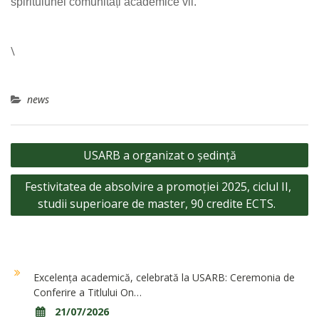
spiritul
unei
comunități
academice
vii.
\
news
Navigare
USARB a organizat o ședință
în
Festivitatea de absolvire a promoției 2025, ciclul II,
articole
studii superioare de master, 90 credite ECTS.
Excelența academică, celebrată la USARB: Ceremonia de
Conferire a Titlului On…
21/07/2026