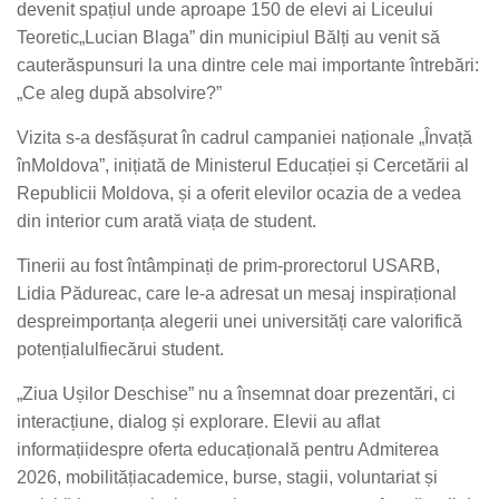
devenit
spațiul
unde
aproape
150 de
elevi
ai
Liceului
Teoretic
„Lucian Blaga” din
municipiul
Bălți
au
venit
să
caute
răspunsuri
la
una
dintre
cele
mai
importante
întrebări
:
„Ce
aleg
după
absolvire
?”
Vizita
s-a
desfășurat
în
cadrul
campaniei
naționale
„
Învață
în
Moldova”,
inițiată
de
Ministerul
Educației
și
Cercetării
al
Republicii
Moldova,
și
a
oferit
elevilor
ocazia
de a
vedea
din interior cum
arată
viața
de student.
Tinerii
au
fost
întâmpinați
de prim-
prorectorul
USARB,
Lidia
Pădureac
, care le-
a
adresat
un
mesaj
inspirațional
despre
importanța
alegerii
unei
universități
care
valorifică
potențialul
fiecărui
student.
„
Ziua
Ușilor
Deschise
” nu a
însemnat
doar
prezentări
, ci
interacțiune
, dialog
și
explorare
.
Elevii
au
aflat
informații
despre
oferta
educațională
pentru
Admiterea
2026,
mobilități
academice
, burse,
stagii
,
voluntariat
și