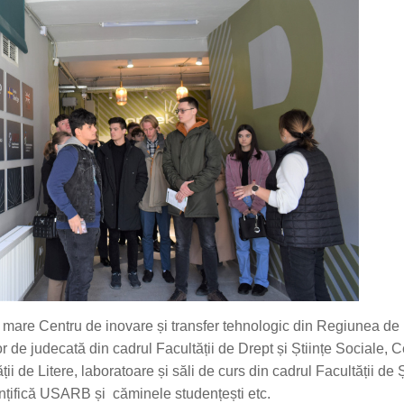
 mare Centru de inovare și transfer tehnologic din Regiunea de
 de judecată din cadrul Facultății de Drept și Științe Sociale, C
 de Litere, laboratoare și săli de curs din cadrul Facultății de Ș
ințifică USARB și căminele studențești etc.