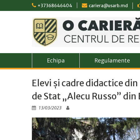
Skip
+37368646404
cariera@usarb.md
to
content
Echipa
Regulamente
Elevi și cadre didactice di
de Stat „Alecu Russo” din 
13/03/2023