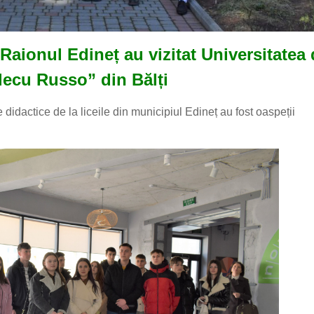
n Raionul
Edineț
au vizitat Universitatea
lecu Russo” din Bălți
 didactice de la liceile din municipiul Edineț au fost oaspeții