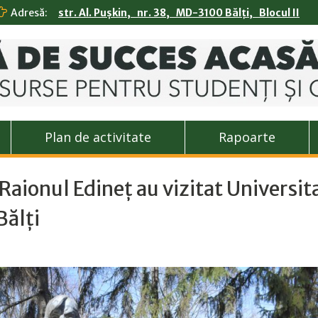
Adresă:
str. Al. Pușkin, nr. 38, MD-3100 Bălți, Blocul II
Plan de activitate
Rapoarte
n Raionul Edineț au vizitat Universit
Bălți