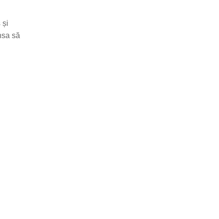
 și
nsa să