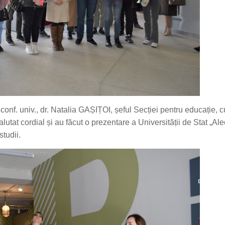
conf. univ., dr. Natalia GAȘIȚOI, șeful Secției pentru educație, cu
utat cordial și au făcut o prezentare a Universității de Stat „Al
studii.