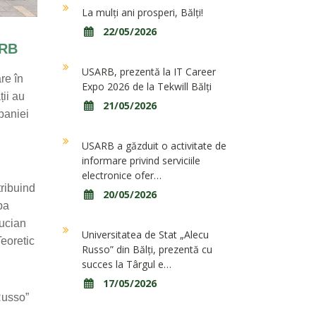
La mulți ani prosperi, Bălți!
22/05/2026
ARB
USARB, prezentă la IT Career
re în
Expo 2026 de la Tekwill Bălți
ții au
21/05/2026
paniei
USARB a găzduit o activitate de
informare privind serviciile
electronice ofer…
tribuind
20/05/2026
pa
Lucian
Universitatea de Stat „Alecu
Teoretic
Russo” din Bălți, prezentă cu
succes la Târgul e…
17/05/2026
 Russo”