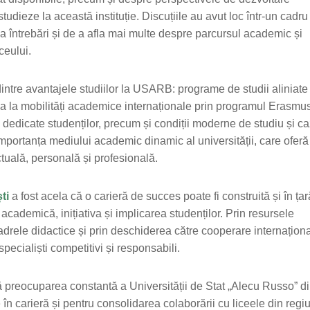
tudieze la această instituție. Discuțiile au avut loc într-un cadru
resa întrebări și de a afla mai multe despre parcursul academic și
ceului.
dintre avantajele studiilor la USARB: programe de studii aliniate
pa la mobilități academice internaționale prin programul Erasmu
 dedicate studenților, precum și condiții moderne de studiu și ca
importanța mediului academic dinamic al universității, care oferă
ctuală, personală și profesională.
ti
a fost acela că o carieră de succes poate fi construită și în țară
ademică, inițiativa și implicarea studenților. Prin resursele
cadrele didactice și prin deschiderea către cooperare internaționa
ecialiști competitivi și responsabili.
mă preocuparea constantă a Universității de Stat „Alecu Russo” di
e în carieră și pentru consolidarea colaborării cu liceele din regi