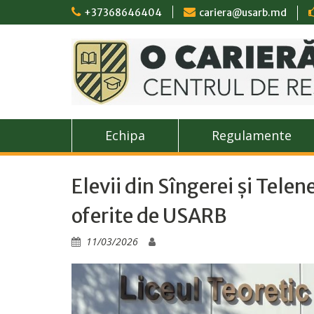
Skip
+37368646404
cariera@usarb.md
to
content
Echipa
Regulamente
Elevii din Sîngerei și Tele
oferite de USARB
11/03/2026