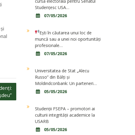
cursa electorală pentru Senatul
i
Studențesc USA…
07/05/2026
 și
Ești în căutarea unui loc de
onal
muncă sau a unei noi oportunități
profesionale…
07/05/2026
Universitatea de Stat „Alecu
Russo” din Bălți și
Moldindconbank: Un parteneri…
denți:
05/05/2026
așdeu”
Studenții FSEPA – promotori ai
culturii integrității academice la
USARB
05/05/2026