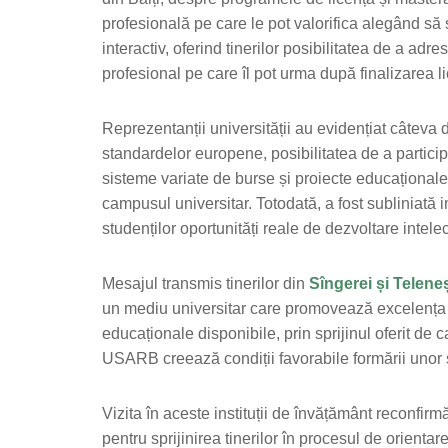
profesională pe care le pot valorifica alegând să s
interactiv, oferind tinerilor posibilitatea de a ad
profesional pe care îl pot urma după finalizarea li
Reprezentanții universității au evidențiat câteva 
standardelor europene, posibilitatea de a partici
sisteme variate de burse și proiecte educaționale
campusul universitar. Totodată, a fost subliniată 
studenților oportunități reale de dezvoltare intele
Mesajul transmis tinerilor din
Sîngerei și Teleneș
un mediu universitar care promovează excelența ac
educaționale disponibile, prin sprijinul oferit de 
USARB creează condiții favorabile formării unor sp
Vizita în aceste instituții de învățământ reconfir
pentru sprijinirea tinerilor în procesul de orientar