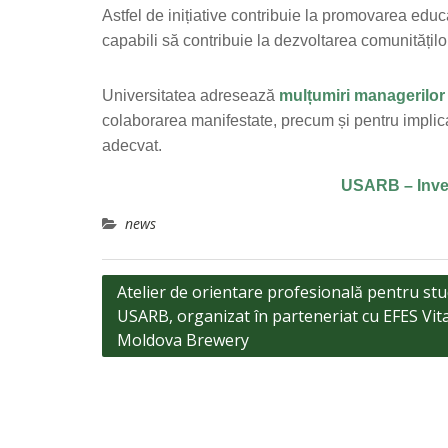
Astfel de inițiative contribuie la promovarea educa
capabili să contribuie la dezvoltarea comunităților
Universitatea adresează
mulțumiri managerilor 
colaborarea manifestate, precum și pentru implica
adecvat.
USARB – Inves
news
Navigare
Atelier de orientare profesională pentru stu
USARB, organizat în parteneriat cu EFES Vit
în
Moldova Brewery
articole