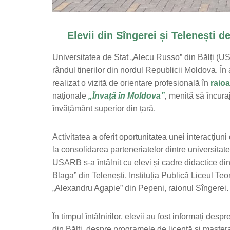
Elevii din Sîngerei și Telenești 
Universitatea de Stat „Alecu Russo” din Bălți (U
rândul tinerilor din nordul Republicii Moldova. În
realizat o vizită de orientare profesională în
raioa
naționale
„Învață în Moldova”
,
menită să încuraje
învățământ superior din țară.
Activitatea a oferit oportunitatea unei interacțiuni
la consolidarea parteneriatelor dintre universitate 
USARB s-a întâlnit cu elevi și cadre didactice din
Blaga” din Telenești, Instituția Publică Liceul Teo
„Alexandru Agapie” din Pepeni, raionul Sîngerei.
În timpul întâlnirilor, elevii au fost informați des
din Bălți, despre programele de licență și master