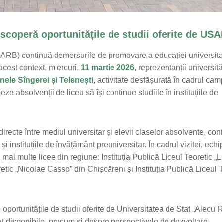
descoperă oportunitățile de studii oferite de US
SARB) continuă demersurile de promovare a educației universita
 acest context, miercuri,
11 martie 2026
,
reprezentanții universită
nele Sîngerei și Telenești
,
activitate desfășurată în cadrul cam
ze absolvenții de liceu să își continue studiile în instituțiile de
 directe între mediul universitar și elevii claselor absolvente, con
și instituțiile de învățământ preuniversitar. În cadrul vizitei, echi
 mai multe licee din regiune: Instituția Publică Liceul Teoretic „
retic „Nicolae Casso” din Chișcăreni și Instituția Publică Liceul 
pre oportunitățile de studii oferite de Universitatea de Stat „Alecu
at disponibile, precum și despre perspectivele de dezvoltare