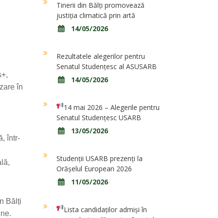
Tinerii din Bălți promovează
justiția climatică prin artă
14/05/2026
Rezultatele alegerilor pentru
Senatul Studențesc al ASUSARB
s+,
14/05/2026
zare în
14 mai 2026 – Alegerile pentru
Senatul Studențesc USARB
13/05/2026
, într-
Studenții USARB prezenți la
lă,
Orășelul European 2026
11/05/2026
n Bălți
Lista candidaților admiși în
une.