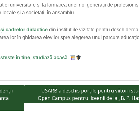
ției universitare și la formarea unei noi generații de profesionișt
 locale și a societății în ansamblu.
și cadrelor didactice
din instituțiile vizitate pentru deschiderea
rea lor în ghidarea elevilor spre alegerea unui parcurs educați
tește în tine, studiază acasă.
denții
USARB a deschis porțile pentru viitorii stu
anta
Open Campus pentru liceenii de la „B. P. H