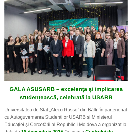
GALA ASUSARB – excelența și implicarea
studențească, celebrată la USARB
Universitatea de Stat „Alecu Russo” din Bălți, în parteneriat
cu Autoguvernarea Studenților USARB și Ministerul
Educației și Cercetării al Republicii Moldova a organizat la
data de
18 decembrie 2025
,
în incinta
Centrului de