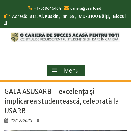
Skip
to
+37368646404
cariera@usarb.md
content
Adresă:
str. Al. Pușkin, nr. 38, MD-3100 Bălți, Blocul
II
Menu
GALA ASUSARB – excelența și
implicarea studențească, celebrată la
USARB
22/12/2025