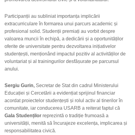
Participanții au subliniat importanța implicării
extracurriculare în formarea unui parcurs academic și
profesional solid. Studenții premiați au vorbit despre
valoarea muncii în echipă, a dedicării și a oportunităților
oferite de universitate pentru dezvoltarea inițiativelor
studențești, menționând impactul pozitiv al activităților de
voluntariat și al trainingurilor desfășurate pe parcursul
anului.
Sergiu Gurin,
Secretar de Stat din cadrul Ministerului
Educației și Cercetării a evidențiat sprijinul financiar
acordat proiectelor studențești și rolul activ al tinerilor în
comunitate, iar conducerea USARB a reiterat faptul că
Gala Studenților
reprezintă o tradiție frumoasă a
universității, menită să încurajeze excelența, implicarea și
responsabilitatea civică.