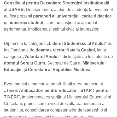
Consiliului pentru Dezvoltare Strategică Instituțională
al USARB
. De asemenea, alături de studenți, la eveniment
au fost prezenți
parteneri ai universității, cadre didactice
și numeroși studenți
, care au susținut și aplaudat
performanța, implicarea și spiritul civic al laureaților.
Diplomele la categoria
„Liderul Studențesc al Anului”
au
fost înmânate de
doamna rector, Natalia Gașițoi
, iar la
categoria
„Voluntarul Anului”
, distincțiile au fost oferite de
domnul Sergiu Gurin
, Secretar de Stat al
Ministerului
Educației și Cercetării al Republicii Moldova
.
Evenimentul a marcat, totodată, finalizarea proiectului
„Tinerii Ambasadori pentru Educație – START pentru
TINERI”
, implementat cu sprijinul Ministerului Educației și
Cercetării, proiect care a vizat dezvoltarea personală a
studenților, consolidarea competențelor de leadership și
promovarea activismului civic și a voluntariatului.