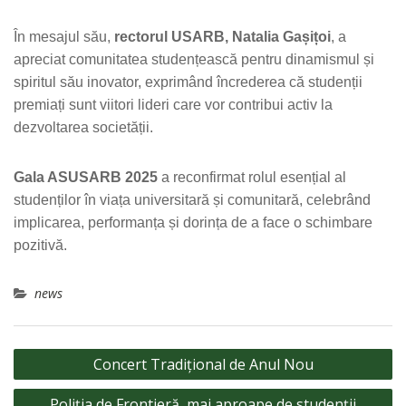
În mesajul său,
rectorul USARB, Natalia Gașițoi
, a
apreciat comunitatea studențească pentru dinamismul și
spiritul său inovator, exprimând încrederea că studenții
premiați sunt viitori lideri care vor contribui activ la
dezvoltarea societății.
Gala ASUSARB 2025
a reconfirmat rolul esențial al
studenților în viața universitară și comunitară, celebrând
implicarea, performanța și dorința de a face o schimbare
pozitivă.
news
Navigare
Concert Tradițional de Anul Nou
în
Poliția de Frontieră, mai aproape de studenții