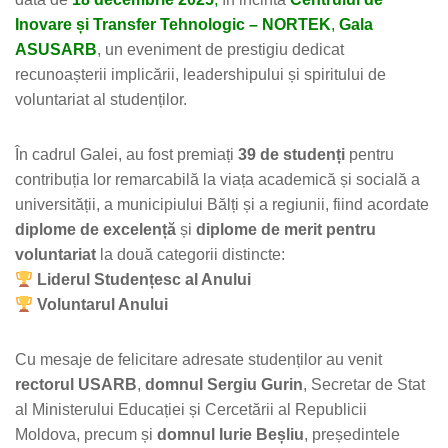
Inovare și Transfer Tehnologic – NORTEK
,
Gala
ASUSARB
, un eveniment de prestigiu dedicat
recunoașterii implicării, leadershipului și spiritului de
voluntariat al studenților.
În cadrul Galei, au fost premiați
39 de studenți
pentru
contribuția lor remarcabilă la viața academică și socială a
universității, a municipiului Bălți și a regiunii, fiind acordate
diplome de excelență
și
diplome de merit pentru
voluntariat
la două categorii distincte:
Liderul Studențesc al Anului
Voluntarul Anului
Cu mesaje de felicitare adresate studenților au venit
rectorul USARB
,
domnul Sergiu Gurin
, Secretar de Stat
al Ministerului Educației și Cercetării al Republicii
Moldova, precum și
domnul Iurie Beșliu
, președintele