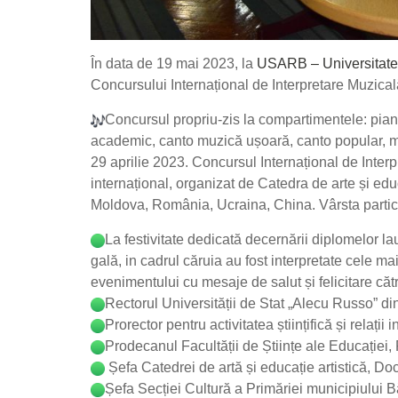
În data de 19 mai 2023, la
USARB – Universitatea
Concursului Internațional de Interpretare Muzi
Concursul propriu-zis la compartimentele: pian
academic, canto muzică ușoară, canto popular, m
29 aprilie 2023. Concursul Internațional de Inter
internațional, organizat de Catedra de arte și ed
Moldova, România, Ucraina, China. Vârsta particip
La festivitate dedicată decernării diplomelor la
gală, in cadrul căruia au fost interpretate cele m
evenimentului cu mesaje de salut și felicitare cătr
Rectorul Universității de Stat „Alecu Russo” din
Prorector pentru activitatea științifică și relați
Prodecanul Facultății de Științe ale Educației, 
Șefa Catedrei de artă și educație artistică, Doc
Șefa Secției Cultură a Primăriei municipiului 