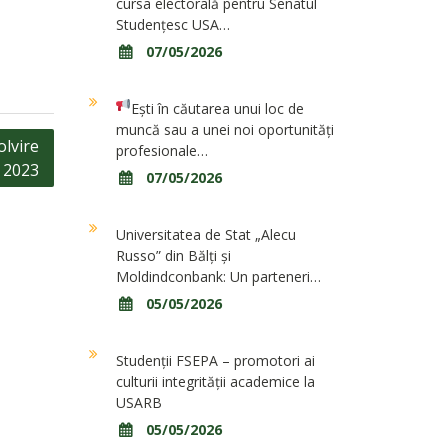
cursa electorală pentru Senatul
Studențesc USA…
07/05/2026
Ești în căutarea unui loc de
muncă sau a unei noi oportunități
lvire
profesionale…
2023
07/05/2026
Universitatea de Stat „Alecu
Russo” din Bălți și
Moldindconbank: Un parteneri…
05/05/2026
Studenții FSEPA – promotori ai
culturii integrității academice la
USARB
05/05/2026