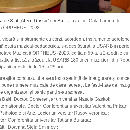
 de Stat „Alecu Russo” din Bălți
a avut loc Gala Laureaților
cală ORPHEUS -2023.
, vioară și instrumente cu corzi, acordeon, instrumente aerofone
ăiestria muzical-pedagogica, s-a desfășurat la USARB în peri
pretare Muzicală ORPHEUS -2023, ediția a 59-a, a 2-a ediție cu 
ucație artistică a găzduit la USARB 180 tineri muzicieni din Rep
anților este de le 15 la 25 ani.
ureaților concursului a avut loc o ședință de inaugurare și conce
ai bune numere muzicale de către laureați. La festivitate de inau
e organizatori și participanți s-au adresat:
 Bălți, Doctor, Conferențiar universitar Natalia Gașițoi;
i internaționale, Doctor, Conferențiar universitar Valentina Pritcan ;
Psihologie și Arte, Lector universitar Rusov Veronica ;
tor, Conferențiar universitar Tatiana Bularga;
Bălți, Doamna Stela Smirnov ;