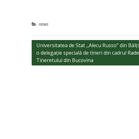
news
Navigare
Universitatea de Stat ,,Alecu Russo” din Bălți
o delegație specială de tineri din cadrul Rade
în
Tineretului din Bucovina
articole