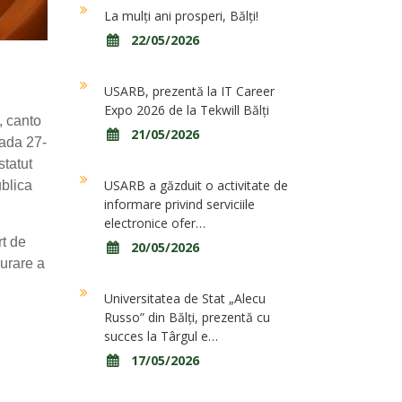
La mulți ani prosperi, Bălți!
22/05/2026
USARB, prezentă la IT Career
Expo 2026 de la Tekwill Bălți
, canto
21/05/2026
oada 27-
statut
USARB a găzduit o activitate de
ublica
informare privind serviciile
electronice ofer…
rt de
20/05/2026
gurare a
Universitatea de Stat „Alecu
Russo” din Bălți, prezentă cu
succes la Târgul e…
17/05/2026