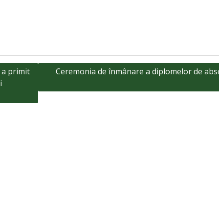
 a primit
Ceremonia de înmânare a diplomelor de abso
i