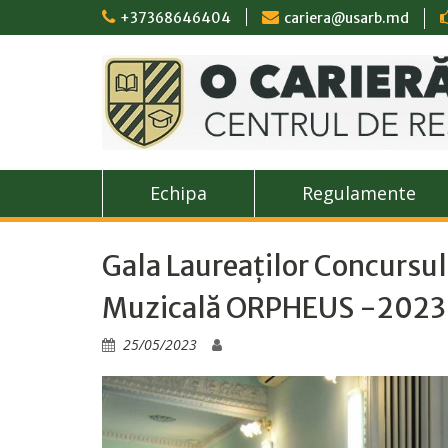
Skip
+37368646404
cariera@usarb.md
to
content
Echipa
Regulamente
Gala Laureaților Concursul
Muzicală ORPHEUS -2023
25/05/2023