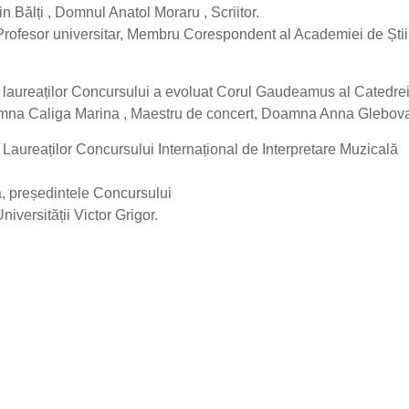
 Bălți , Domnul Anatol Moraru , Scriitor.
, Profesor universitar, Membru Corespondent al Academiei de Știi
ei laureaților Concursului a evoluat Corul Gaudeamus al Catedre
Doamna Caliga Marina , Maestru de concert, Doamna Anna Glebova
 Laureaților Concursului Internațional de Interpretare Muzicală
ia, președintele Concursului
iversității Victor Grigor.