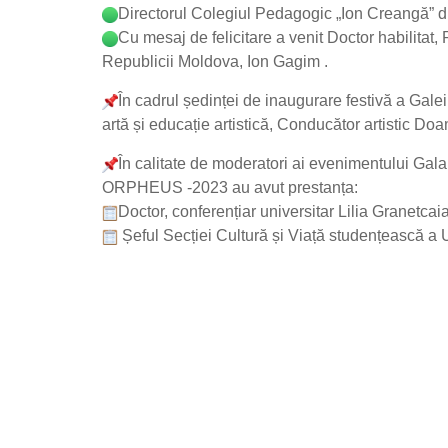
Directorul Colegiul Pedagogic „Ion Creangă” din
Cu mesaj de felicitare a venit Doctor habilitat
Republicii Moldova, Ion Gagim .
În cadrul ședinței de inaugurare festivă a Gal
artă și educație artistică, Conducător artistic 
În calitate de moderatori ai evenimentului Gala
ORPHEUS -2023 au avut prestanța:
Doctor, conferențiar universitar Lilia Granetca
Șeful Secției Cultură și Viață studențească a Un