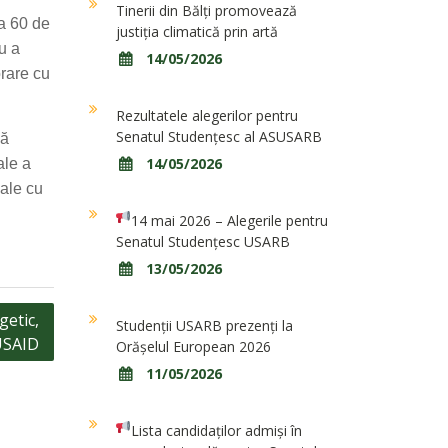
Tinerii din Bălți promovează
a 60 de
justiția climatică prin artă
u a
14/05/2026
orare cu
Rezultatele alegerilor pentru
Senatul Studențesc al ASUSARB
ză
14/05/2026
ale a
ale cu
14 mai 2026 – Alegerile pentru
Senatul Studențesc USARB
13/05/2026
getic,
Studenții USARB prezenți la
USAID
Orășelul European 2026
11/05/2026
Lista candidaților admiși în