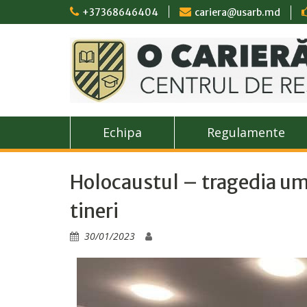
Skip
+37368646404
cariera@usarb.md
to
content
Echipa
Regulamente
Holocaustul – tragedia uma
tineri
30/01/2023