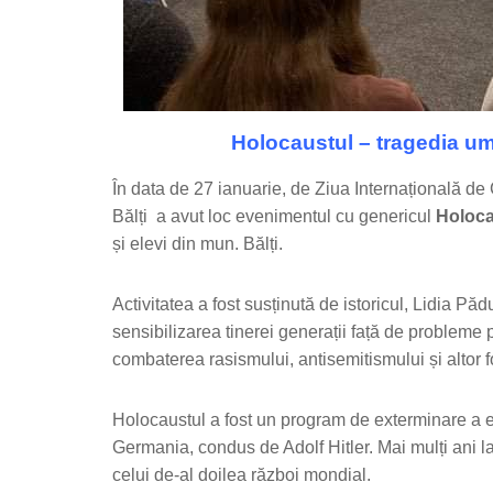
Holocaustul – tragedia uma
În data de 27 ianuarie, de Ziua Internațională d
Bălți a avut loc evenimentul cu genericul
Holoca
și elevi din mun. Bălți.
Activitatea a fost susținută de istoricul, Lidia 
sensibilizarea tinerei generații față de probleme 
combaterea rasismului, antisemitismului și altor f
Holocaustul a fost un program de exterminare a evr
Germania, condus de Adolf Hitler. Mai mulți ani la
celui de-al doilea război mondial.