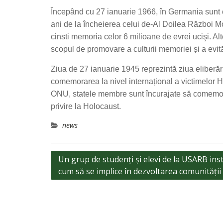
Începând cu 27 ianuarie 1966, în Germania sunt c
ani de la încheierea celui de-Al Doilea Război Mo
cinsti memoria celor 6 milioane de evrei ucişi. Al
scopul de promovare a culturii memoriei și a evităr
Ziua de 27 ianuarie 1945 reprezintă ziua eliberăr
comemorarea la nivel internațional a victimelor H
ONU, statele membre sunt încurajate să comemor
privire la Holocaust.
news
Navigare
Un grup de studenți și elevi de la USARB inst
cum să se implice în dezvoltarea comunității
în
articole