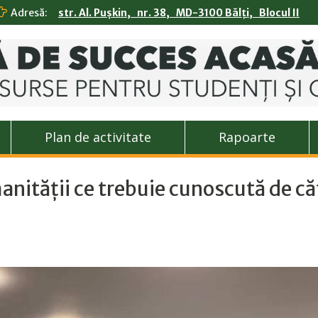
Adresă:
str. Al. Pușkin, nr. 38, MD-3100 Bălți, Blocul II
Plan de activitate
Rapoarte
nității ce trebuie cunoscută de că