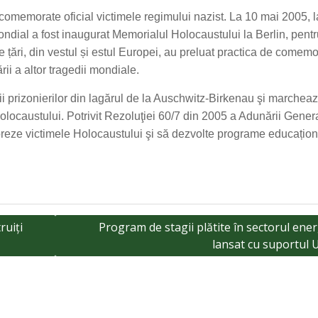
omemorate oficial victimele regimului nazist. La 10 mai 2005, l
ndial a fost inaugurat Memorialul Holocaustului la Berlin, pentr
te țări, din vestul și estul Europei, au preluat practica de comem
ii a altor tragedii mondiale.
ii prizonierilor din lagărul de la Auschwitz-Birkenau şi marchea
olocaustului. Potrivit Rezoluţiei 60/7 din 2005 a Adunării Gener
eze victimele Holocaustului şi să dezvolte programe educațion
ruiți
Program de stagii plătite în sectorul ener
lansat cu suportul 