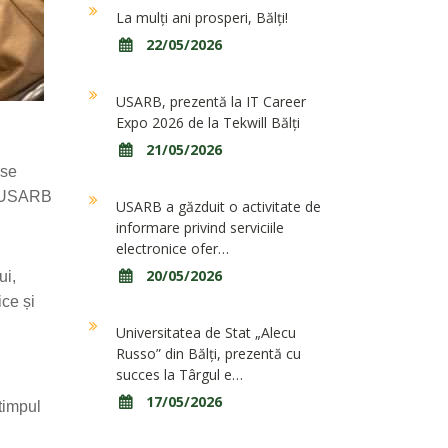
La mulți ani prosperi, Bălți!
22/05/2026
USARB, prezentă la IT Career
Expo 2026 de la Tekwill Bălți
21/05/2026
use
ii USARB
USARB a găzduit o activitate de
informare privind serviciile
electronice ofer…
20/05/2026
ui,
ice și
Universitatea de Stat „Alecu
Russo” din Bălți, prezentă cu
succes la Târgul e…
17/05/2026
timpul