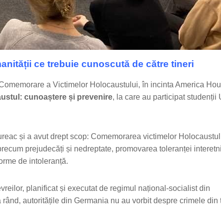
nității ce trebuie cunoscută de către tineri
e Comemorare a Victimelor Holocaustului, în incinta America Ho
ustul: cunoa
ștere și prevenire
, la care au participat studenț
Pădureac și a avut drept scop: Comemorarea victimelor Holocaustul
precum prejudecăți și nedreptate, promovarea toleranței interetn
orme de intoleranță.
eilor, planificat și executat de regimul național-socialist din
 rând, autoritățile din Germania nu au vorbit despre crimele din 