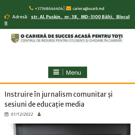
Skip
to
+37368646404
cariera@usarb.md
content
Adresă:
str. Al. Pușkin, nr. 38, MD-3100 Bălți, Blocul
II
Menu
Instruire în jurnalism comunitar și
sesiuni de educație media
01/12/2022