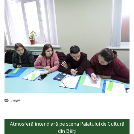
news
Navigare
Atmosferă incendiară pe scena Palatului de Cultură
în
din Bălți