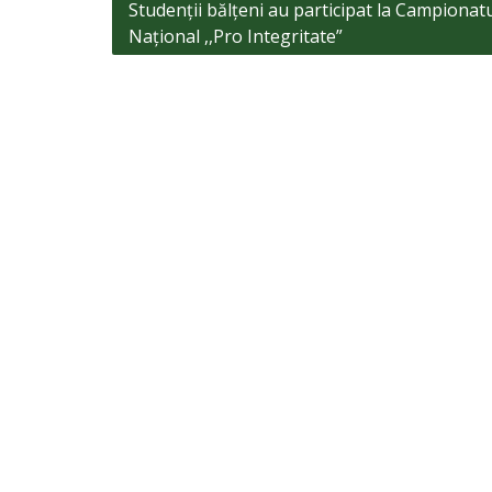
Navigare
Studenții bălțeni au participat la Campionat
Național ,,Pro Integritate”
în
articole