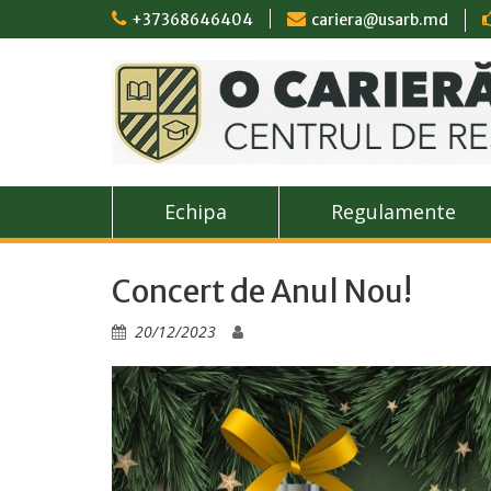
Skip
+37368646404
cariera@usarb.md
to
content
Echipa
Regulamente
Concert de Anul Nou!
20/12/2023