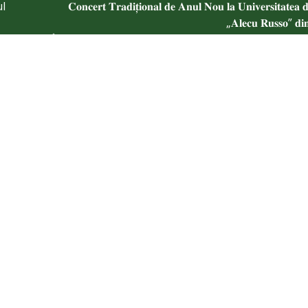
ul
𝐂𝐨𝐧𝐜𝐞𝐫𝐭 𝐓𝐫𝐚𝐝𝐢𝐭̦𝐢𝐨𝐧𝐚𝐥 𝐝𝐞 𝐀𝐧𝐮𝐥 𝐍𝐨𝐮 𝐥𝐚 𝐔𝐧𝐢𝐯𝐞𝐫𝐬𝐢𝐭𝐚𝐭𝐞𝐚 𝐝
„𝐀𝐥𝐞𝐜𝐮 𝐑𝐮𝐬𝐬𝐨” 𝐝𝐢𝐧 