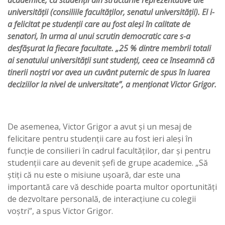
academice, cu studenții din structurile reprezentative ale
universității (consiliile facultăților, senatul universității). El i-
a felicitat pe studenții care au fost aleși în calitate de
senatori, în urma al unui scrutin democratic care s-a
desfășurat la fiecare facultate. „25 % dintre membrii totali
ai senatului universității sunt studenți, ceea ce înseamnă că
tinerii noștri vor avea un cuvânt puternic de spus în luarea
deciziilor la nivel de universitate”, a menționat Victor Grigor.
De asemenea, Victor Grigor a avut și un mesaj de
felicitare pentru studenții care au fost ieri aleși în
funcție de consilieri în cadrul facultăților, dar și pentru
studenții care au devenit șefi de grupe academice. „Să
știți că nu este o misiune ușoară, dar este una
importantă care vă deschide poarta multor oportunități
de dezvoltare personală, de interacțiune cu colegii
voștri”, a spus Victor Grigor.