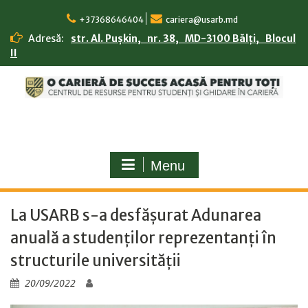
Skip
to
+37368646404
cariera@usarb.md
content
Adresă:
str. Al. Pușkin, nr. 38, MD-3100 Bălți, Blocul
II
Menu
La USARB s-a desfășurat Adunarea
anuală a studenților reprezentanți în
structurile universității
20/09/2022