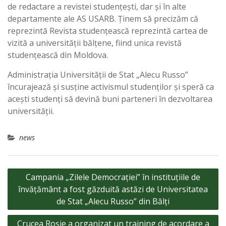
de redactare a revistei studențești, dar și în alte
departamente ale AS USARB. Ținem să precizăm că
reprezintă Revista studențească reprezintă cartea de
vizită a universității bălțene, fiind unica revistă
studențească din Moldova.
Administrația Universității de Stat „Alecu Russo”
încurajează și susține activismul studenților și speră ca
acești studenți să devină buni parteneri în dezvoltarea
universității.
news
Navigare
Campania „Zilele Democrației” în instituțiile de
în
învățământ a fost găzduită astăzi de Universitatea
articole
de Stat „Alecu Russo” din Bălți
Crucea Roșie a organizat un training de acordare a