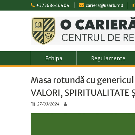
Skip
+37368646404
cariera@usarb.md
to
content
Echipa
Regulamente
Masa rotundă cu generic
VALORI, SPIRITUALITATE 
27/03/2024