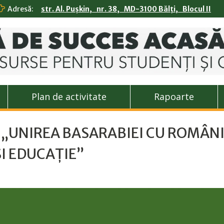
Adresă:
str. Al. Pușkin, nr. 38, MD-3100 Bălți, Blocul II
Plan de activitate
Rapoarte
ul „UNIREA BASARABIEI CU ROMÂNI
ȘI EDUCAȚIE”