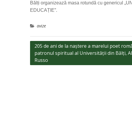
Bălți organizează masa rotundă cu genericu
EDUCAȚIE”.
avize
Navigare
205 de ani de la naștere a marelui poet româ
patronul spiritual al Universității din Bălți, A
în
Russo
articole