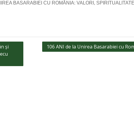
l „UNIREA BASARABIEI CU ROMÂNIA: VALORI, SPIRITUALITATE
n și
106 ANI de la Unirea Basarabiei cu Ro
lecu