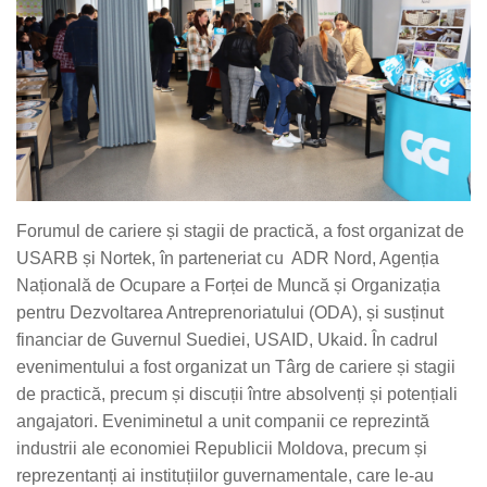
Forumul de cariere și stagii de practică, a fost organizat de
USARB și Nortek, în parteneriat cu ADR Nord, Agenția
Națională de Ocupare a Forței de Muncă și Organizația
pentru Dezvoltarea Antreprenoriatului (ODA), și susținut
financiar de Guvernul Suediei, USAID, Ukaid. În cadrul
evenimentului a fost organizat un Târg de cariere și stagii
de practică, precum și discuții între absolvenți și potențiali
angajatori. Eveniminetul a unit companii ce reprezintă
industrii ale economiei Republicii Moldova, precum și
reprezentanți ai instituțiilor guvernamentale, care le-au