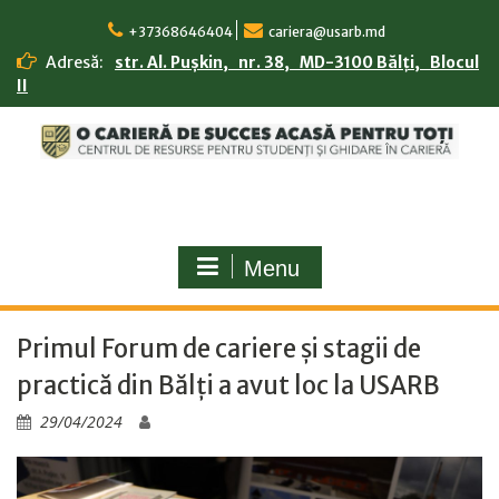
Skip
to
+37368646404
cariera@usarb.md
content
Adresă:
str. Al. Pușkin, nr. 38, MD-3100 Bălți, Blocul
II
Menu
Primul Forum de cariere și stagii de
practică din Bălți a avut loc la USARB
29/04/2024