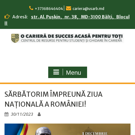
Skip
to
+37368646404
cariera@usarb.md
content
Adresă:
str. Al. Pușkin, nr. 38, MD-3100 Bălți, Blocul
II
Menu
SĂRBĂTORIM ÎMPREUNĂ ZIUA
NAȚIONALĂ A ROMÂNIEI!
30/11/2023