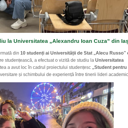
diu la Universitatea „Alexandru Ioan Cuza” din Iaș
formată din
10 studenți ai Universității de Stat „Alecu Russo” 
are studențească, a efectuat o vizită de studiu la
Universitatea
tatea a avut loc în cadrul proiectului studențesc
„Student pentru
iversitare și schimbului de experiență între tinerii lideri academic