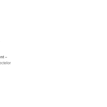
e
nt –
ectelor