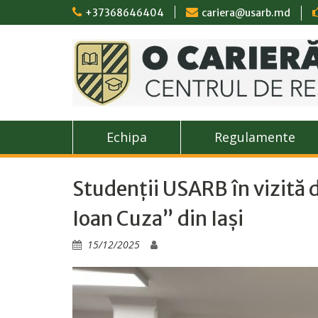
Skip
+37368646404
cariera@usarb.md
to
content
Echipa
Regulamente
Studenții USARB în vizită 
Ioan Cuza” din Iași
15/12/2025