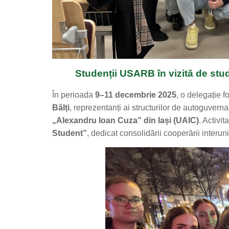
Studenții USARB în vizită de stu
În perioada
9–11 decembrie 2025
, o delegație 
Bălți
, reprezentanți ai structurilor de autoguvern
„Alexandru Ioan Cuza” din Iași (UAIC)
. Activi
Student”
, dedicat consolidării cooperării interun