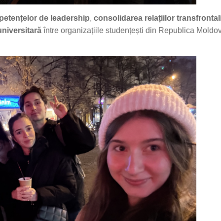
etențelor de leadership
,
consolidarea relațiilor transfrontal
universitară
între organizațiile studențești din Republica Moldov