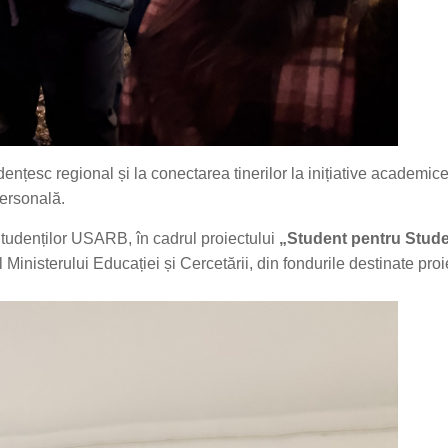
udențesc regional și la conectarea tinerilor la inițiative academic
personală.
udenților USARB, în cadrul proiectului
„Student pentru Stude
Ministerului Educației și Cercetării, din fondurile destinate proi