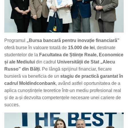
Programul
„Bursa bancară pentru inovație financiară”
oferă burse în valoare totală de
15.000 de lei
, destinate
studentelor de la
Facultatea de Științe Reale, Economice
și ale Mediului
din cadrul
Universității de Stat „Alecu
Russo” din Bălți
. Pe lângă sprijinul financiar, fiecare
bursieră va beneficia de un
stagiu de practică garantat în
cadrul Moldindconbank
, având astfel oportunitatea de a
aplica cunoștințele teoretice într-un mediu profesional real
și de a-și dezvolta competențele necesare unei cariere de
succes.