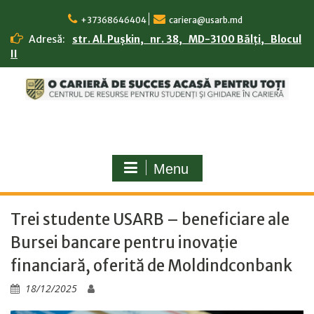
Skip
to
+37368646404
cariera@usarb.md
content
Adresă:
str. Al. Pușkin, nr. 38, MD-3100 Bălți, Blocul
II
Menu
Trei studente USARB – beneficiare ale
Bursei bancare pentru inovație
financiară, oferită de Moldindconbank
18/12/2025