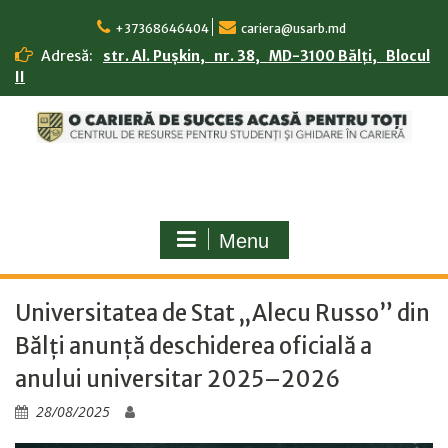
Skip
to
+37368646404
cariera@usarb.md
content
Adresă:
str. Al. Pușkin, nr. 38, MD-3100 Bălți, Blocul
II
Menu
Universitatea de Stat „Alecu Russo” din
Bălți anunță deschiderea oficială a
anului universitar 2025–2026
28/08/2025