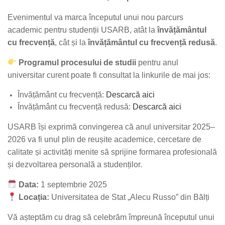
Evenimentul va marca începutul unui nou parcurs
academic pentru studenții USARB, atât la
învățământul
cu frecvență
, cât și la
învățământul cu frecvență redusă
.
Programul procesului de studii
pentru anul
universitar curent poate fi consultat la linkurile de mai jos:
Învățământ cu frecvență:
Descarcă aici
Învățământ cu frecvență redusă:
Descarcă aici
USARB își exprimă convingerea că anul universitar 2025–
2026 va fi unul plin de reușite academice, cercetare de
calitate și activități menite să sprijine formarea profesională
și dezvoltarea personală a studenților.
Data:
1 septembrie 2025
Locația:
Universitatea de Stat „Alecu Russo” din Bălți
Vă așteptăm cu drag să celebrăm împreună începutul unui