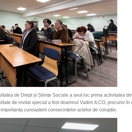
ltatea de Drept și Științe Sociale a avut loc prima activitatea di
litate de invitat special a fost doamnul Vadim ILCO, procuror în 
e importanța cunoașterii consecințelor actelor de corupție.