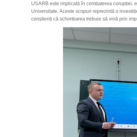
USARB este implicată în combaterea corupției, edu
Universitate. Aceste scopuri reprezintă o investi
conștienți că schimbarea trebuie să vină prin impli