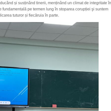
când și susținând tinerii, menținând un climat de integritate î
ție fundamentală pe termen lung în stoparea corupției şi suntem
carea tuturor și fiecăruia în parte.