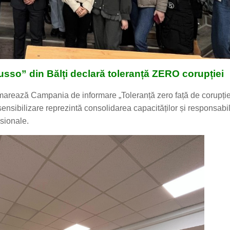
usso” din Bălți declară toleranță ZERO
corupției
emarează Campania de informare „Toleranță zero față de corupție
nsibilizare reprezintă consolidarea capacităților și responsabili
esionale.