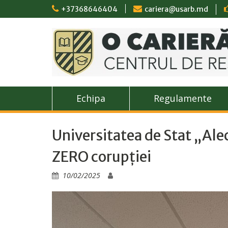
Skip
+37368646404
cariera@usarb.md
to
content
Echipa
Regulamente
Universitatea de Stat „Ale
ZERO corupției
10/02/2025