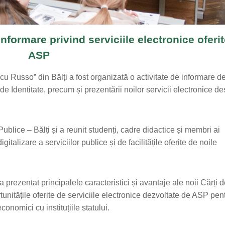
nformare privind serviciile electronice oferi
ASP
cu Russo” din Bălți a fost organizată o activitate de informare d
de Identitate, precum și prezentării noilor servicii electronice de
ublice – Bălți și a reunit studenți, cadre didactice și membri ai
talizare a serviciilor publice și de facilitățile oferite de noile
a prezentat principalele caracteristici și avantaje ale noii Cărți 
tunitățile oferite de serviciile electronice dezvoltate de ASP pen
economici cu instituțiile statului.