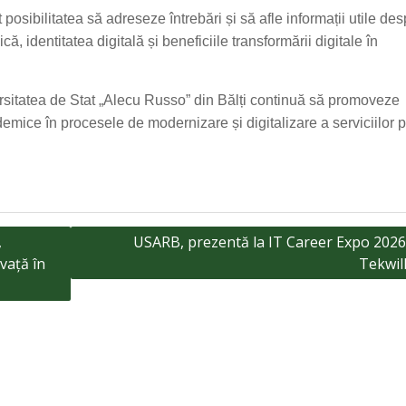
t posibilitatea să adreseze întrebări și să afle informații utile de
ă, identitatea digitală și beneficiile transformării digitale în
rsitatea de Stat „Alecu Russo” din Bălți continuă să promoveze
emice în procesele de modernizare și digitalizare a serviciilor 
,
USARB, prezentă la IT Career Expo 2026 
vață în
Tekwill