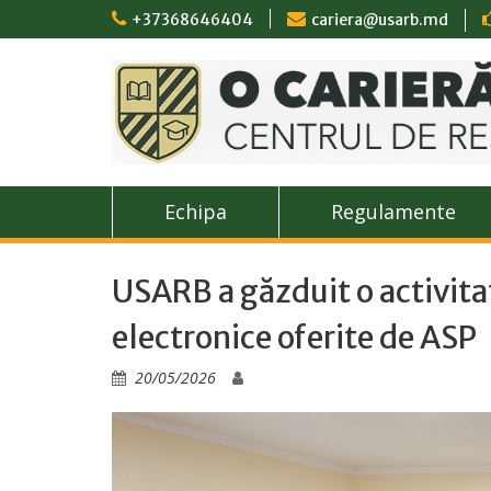
Skip
+37368646404
cariera@usarb.md
to
content
Echipa
Regulamente
USARB a găzduit o activitat
electronice oferite de ASP
20/05/2026