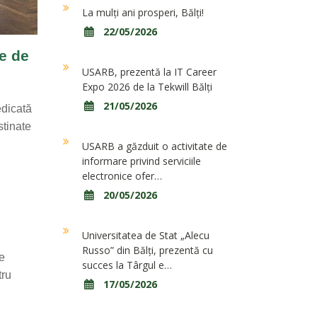
La mulți ani prosperi, Bălți!
22/05/2026
te de
USARB, prezentă la IT Career
Expo 2026 de la Tekwill Bălți
21/05/2026
edicată
stinate
USARB a găzduit o activitate de
informare privind serviciile
electronice ofer…
20/05/2026
Universitatea de Stat „Alecu
Russo” din Bălți, prezentă cu
de
succes la Târgul e…
tru
17/05/2026