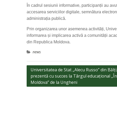
În cadrul sesiunii informative, participanții au avu
accesarea serviciilor digitale, semnătura electronic
administrația publică.
Prin organizarea unor asemenea activități, Unive
informarea și implicarea activă a comunității acad
din Republica Moldova.
news
Navigare
Universitatea de Stat „Alecu Russo” din Bălți
prezentă cu succes la Târgul educațional „În
în
Moldova” de la Ungheni
articole