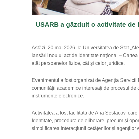
USARB a găzduit o activitate de i
Astăzi, 20 mai 2026, la Universitatea de Stat „Ale
lansării noului act de identitate național – Cartea 
atât persoanelor fizice, cât și celor juridice.
Evenimentul a fost organizat de Agenția Servicii P
comunității academice interesați de procesul de digi
instrumente electronice.
Activitatea a fost facilitată de Ana Șestacov, care 
Identitate, procedura de eliberare, precum și opor
simplificarea interacțiunii cetățenilor și agenților 