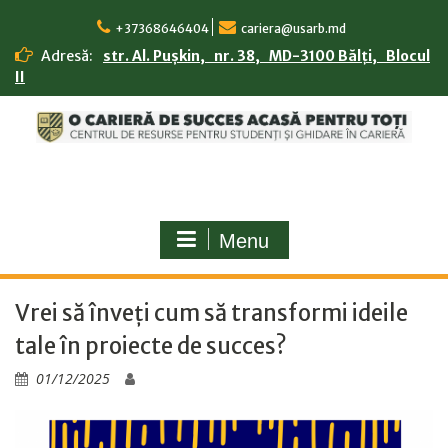
Skip
to
+37368646404
cariera@usarb.md
content
Adresă:
str. Al. Pușkin, nr. 38, MD-3100 Bălți, Blocul
II
Menu
Vrei să înveți cum să transformi ideile
tale în proiecte de succes?
01/12/2025