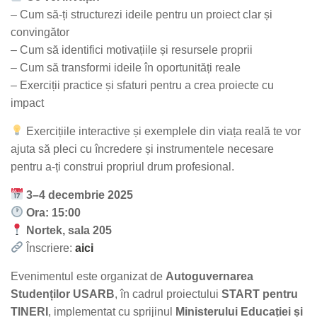
– Cum să-ți structurezi ideile pentru un proiect clar și
convingător
– Cum să identifici motivațiile și resursele proprii
– Cum să transformi ideile în oportunități reale
– Exerciții practice și sfaturi pentru a crea proiecte cu
impact
Exercițiile interactive și exemplele din viața reală te vor
ajuta să pleci cu încredere și instrumentele necesare
pentru a-ți construi propriul drum profesional.
3–4 decembrie 2025
Ora: 15:00
Nortek, sala 205
Înscriere:
aici
Evenimentul este organizat de
Autoguvernarea
Studenților USARB
, în cadrul proiectului
START pentru
TINERI
, implementat cu sprijinul
Ministerului Educației și