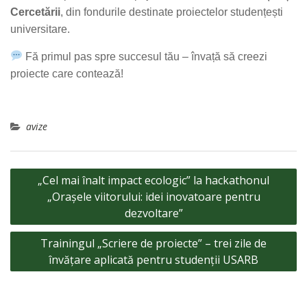
Cercetării
, din fondurile destinate proiectelor studențești
universitare.
Fă primul pas spre succesul tău – învață să creezi
proiecte care contează!
avize
Navigare
„Cel mai înalt impact ecologic” la hackathonul
în
„Orașele viitorului: idei inovatoare pentru
articole
dezvoltare”
Trainingul „Scriere de proiecte” – trei zile de
învățare aplicată pentru studenții USARB