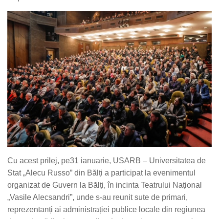
Cu acest prilej, pe31 ianuarie, USARB – Universitatea de
Stat „Alecu Russo” din Bălți a participat la evenimentul
organizat de Guvern la Bălți, în incinta Teatrului Național
„Vasile Alecsandri”, unde s-au reunit sute de primari,
reprezentanți ai administrației publice locale din regiunea