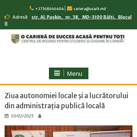
Skip
to
+37368646404
cariera@usarb.md
content
Adresă:
str. Al. Pușkin, nr. 38, MD-3100 Bălți, Blocul
II
Menu
Ziua autonomiei locale și a lucrătorului
din administrația publică locală
03/02/2025