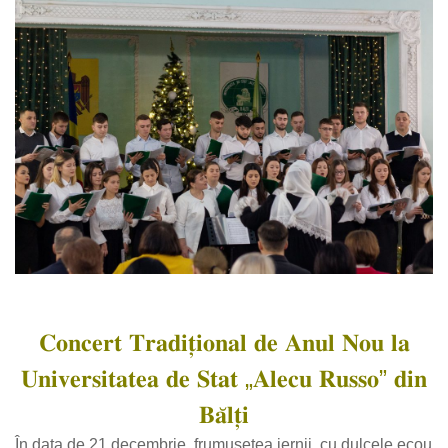
,
𝐂𝐨𝐧𝐜𝐞𝐫𝐭 𝐓𝐫𝐚𝐝𝐢𝐭̦𝐢𝐨𝐧𝐚𝐥 𝐝𝐞 𝐀𝐧𝐮𝐥 𝐍𝐨𝐮 𝐥𝐚
𝐔𝐧𝐢𝐯𝐞𝐫𝐬𝐢𝐭𝐚𝐭𝐞𝐚 𝐝𝐞 𝐒𝐭𝐚𝐭 „𝐀𝐥𝐞𝐜𝐮 𝐑𝐮𝐬𝐬𝐨” 𝐝𝐢𝐧
𝐁𝐚̆𝐥𝐭̦𝐢
În data de 21 decembrie, frumuseţea iernii, cu dulcele ecou