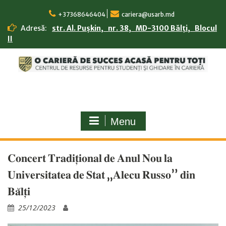
Skip
to
+37368646404
cariera@usarb.md
content
Adresă:
str. Al. Pușkin, nr. 38, MD-3100 Bălți, Blocul
II
Menu
𝐂𝐨𝐧𝐜𝐞𝐫𝐭 𝐓𝐫𝐚𝐝𝐢𝐭̦𝐢𝐨𝐧𝐚𝐥 𝐝𝐞 𝐀𝐧𝐮𝐥 𝐍𝐨𝐮 𝐥𝐚
𝐔𝐧𝐢𝐯𝐞𝐫𝐬𝐢𝐭𝐚𝐭𝐞𝐚 𝐝𝐞 𝐒𝐭𝐚𝐭 „𝐀𝐥𝐞𝐜𝐮 𝐑𝐮𝐬𝐬𝐨” 𝐝𝐢𝐧
𝐁𝐚̆𝐥𝐭̦𝐢
25/12/2023