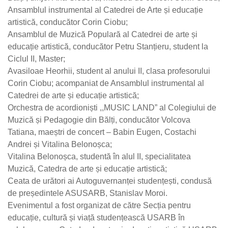
Ansamblul instrumental al Catedrei de Arte și educație
artistică, conducător Corin Ciobu;
Ansamblul de Muzică Populară al Catedrei de arte și
educație artistică, conducător Petru Stanțieru, student la
Ciclul II, Master;
Avasiloae Heorhii, student al anului II, clasa profesorului
Corin Ciobu; acompaniat de Ansamblul instrumental al
Catedrei de arte și educație artistică;
Orchestra de acordioniști ,,MUSIC LAND” al Colegiului de
Muzică și Pedagogie din Bălți, conducător Volcova
Tatiana, maeștri de concert – Babin Eugen, Costachi
Andrei și Vitalina Belonoșca;
Vitalina Belonoșca, studentă în alul II, specialitatea
Muzică, Catedra de arte și educație artistică;
Ceata de urători ai Autoguvernanței studențești, condusă
de președintele ASUSARB, Stanislav Moroi.
Evenimentul a fost organizat de către Secția pentru
educație, cultură și viață studențească USARB în