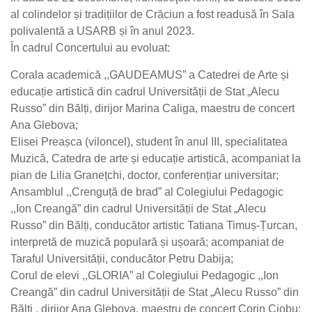
al colindelor și tradițiilor de Crăciun a fost readusă în Sala
polivalentă a USARB și în anul 2023.
În cadrul Concertului au evoluat:
Corala academică ,,GAUDEAMUS” a Catedrei de Arte și
educație artistică din cadrul Universității de Stat „Alecu
Russo” din Bălți, dirijor Marina Caliga, maestru de concert
Ana Glebova;
Elisei Preașca (viloncel), student în anul III, specialitatea
Muzică, Catedra de arte și educație artistică, acompaniat la
pian de Lilia Granețchi, doctor, conferențiar universitar;
Ansamblul ,,Crenguță de brad” al Colegiului Pedagogic
,,Ion Creangă” din cadrul Universității de Stat „Alecu
Russo” din Bălți, conducător artistic Tatiana Timuș-Țurcan,
interpretă de muzică populară și ușoară; acompaniat de
Taraful Universității, conducător Petru Dabija;
Corul de elevi ,,GLORIA” al Colegiului Pedagogic ,,Ion
Creangă” din cadrul Universității de Stat „Alecu Russo” din
Bălți , dirijor Ana Glebova, maestru de concert Corin Ciobu;