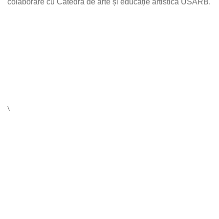
colaborare cu Catedra de arte și educație artistică USARB.
\