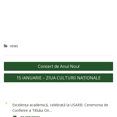
news
Navigare
Concert de Anul Nou!
în
15 IANUARIE – ZIUA CULTURII NAȚIONALE
articole
Excelența academică, celebrată la USARB: Ceremonia de
Conferire a Titlului On…